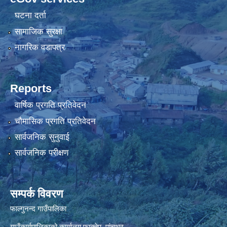
घटना दर्ता
सामाजिक सुरक्षा
नागरिक वडापत्र
Reports
वार्षिक प्रगति प्रतिवेदन
चौमासिक प्रगति प्रतिवेदन
सार्वजनिक सुनुवाई
सार्वजनिक परीक्षण
सम्पर्क विवरण
फाल्गुनन्द गाउँपालिका
गाउँकार्यपालिकाको कार्यालय,फाक्तेप, पांचथर