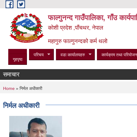
Skip to main content
फाल्गुनन्द गाउँपालिका, गाँउ कार्य
कोशी प्रदेश ,पाँचथर, नेपाल
महागुरु फाल्गुनन्दको कर्म थलो
परिचय
वडा कार्यालयहरु
कार्यक्रम तथा परियोजन
गृहपृष्ठ
समाचार
You are here
Home
» निर्मल अधीकारी
निर्मल अधीकारी