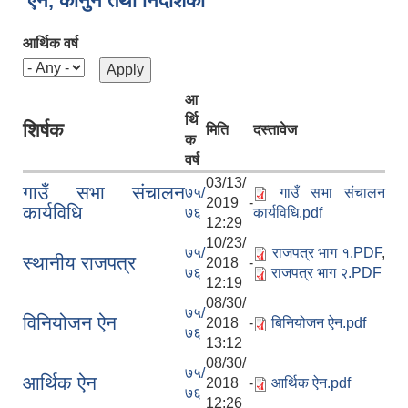
ऐन, कानुन तथा निर्देशिका
आर्थिक वर्ष
आ
र्थि
शिर्षक
मिति
दस्तावेज
क
वर्ष
03/13/
गाउँ सभा संचालन
७५/
गाउँ सभा संचालन
2019 -
कार्यविधि
७६
कार्यविधि.pdf
12:29
10/23/
७५/
राजपत्र भाग १.PDF
,
स्थानीय राजपत्र
2018 -
७६
राजपत्र भाग २.PDF
12:19
08/30/
७५/
विनियोजन ऐन
2018 -
बिनियोजन ऐन.pdf
७६
13:12
08/30/
७५/
आर्थिक ऐन
2018 -
आर्थिक ऐन.pdf
७६
12:26