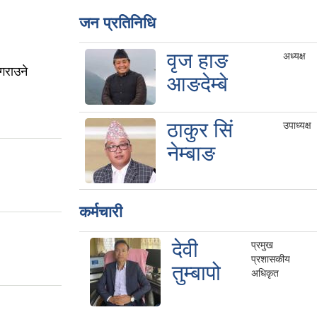
जन प्रतिनिधि
वृज हाङ
अध्यक्ष
गराउने
आङदेम्बे
ठाकुर सिं
उपाध्यक्ष
नेम्बाङ
कर्मचारी
देवी
प्रमुख
प्रशासकीय
तुम्बापो
अधिकृत