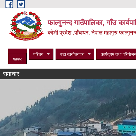
Skip to main content
फाल्गुनन्द गाउँपालिका, गाँउ कार्य
कोशी प्रदेश ,पाँचथर, नेपाल
महागुरु फाल्गुन
परिचय
वडा कार्यालयहरु
कार्यक्रम तथा परियोजन
गृहपृष्ठ
समाचार