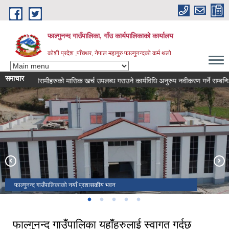
Skip to main content
फाल्गुनन्द गाउँपालिका, गाँउ कार्यपालिकाको कार्यालय
कोशी प्रदेश ,पाँचथर, नेपाल
महागुरु फाल्गुनन्दको कर्म थलो
समाचार
न रोगका विरामीहरुको मासिक खर्च उपलब्ध गराउने कार्यविधि अनुरुप नवीकरण गर्ने सम्बन्धि सूचन
गाउँपालिकाको १९ औं अधिवेशनमा उपस्थित कर्हमचारीरु
गाउँपालिकाको १९ औं अधिवेशनमा उपस्थित जनप्रतिनिधिज्युहरु
फाल्गुनन्द गाउँपालिकाको नयाँ प्रशासकीय भवन
घुर्बिसे पंचमी बजार
राँके बजार
फाल्गुनन्द गाउँपालिका यहाँहरुलाई स्वागत गर्दछ