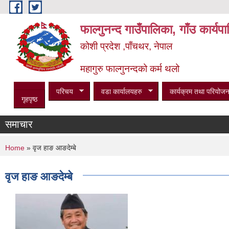
Skip to main content
फाल्गुनन्द गाउँपालिका, गाँउ कार्य
कोशी प्रदेश ,पाँचथर, नेपाल
महागुरु फाल्गुनन्दको कर्म थलो
परिचय
वडा कार्यालयहरु
कार्यक्रम तथा परियोजन
गृहपृष्ठ
समाचार
You are here
Home
» वृज हाङ आङदेम्बे
वृज हाङ आङदेम्बे