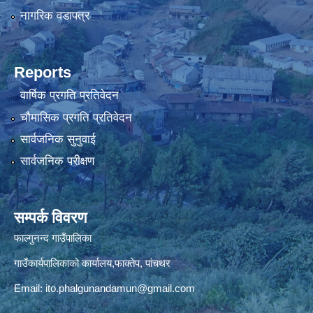
नागरिक वडापत्र
Reports
वार्षिक प्रगति प्रतिवेदन
चौमासिक प्रगति प्रतिवेदन
सार्वजनिक सुनुवाई
सार्वजनिक परीक्षण
सम्पर्क विवरण
फाल्गुनन्द गाउँपालिका
गाउँकार्यपालिकाको कार्यालय,फाक्तेप, पांचथर
Email:
ito.phalgunandamun@gmail.com