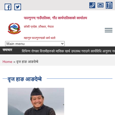
Skip to main content
फाल्गुनन्द गाउँपालिका, गाँउ कार्यपालिकाको कार्यालय
कोशी प्रदेश ,पाँचथर, नेपाल
महागुरु फाल्गुनन्दको कर्म थलो
समाचार
विभिन्न रोगका विरामीहरुको मासिक खर्च उपलब्ध गराउने कार्यविधि अनुरुप नवीकरण
You are here
Home
» वृज हाङ आङदेम्बे
वृज हाङ आङदेम्बे