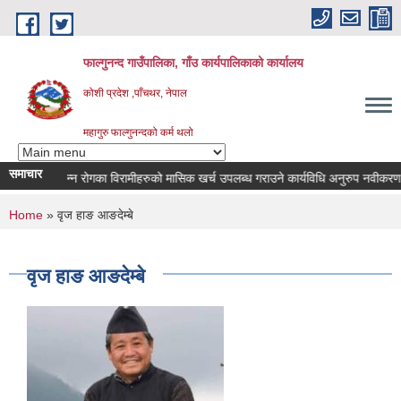
Skip to main content
फाल्गुनन्द गाउँपालिका, गाँउ कार्यपालिकाको कार्यालय
कोशी प्रदेश ,पाँचथर, नेपाल
महागुरु फाल्गुनन्दको कर्म थलो
समाचार
विभिन्न रोगका विरामीहरुको मासिक खर्च उपलब्ध गराउने कार्यविधि अनुरुप नवीकरण गर्ने 
You are here
Home
» वृज हाङ आङदेम्बे
वृज हाङ आङदेम्बे