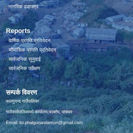
नागरिक वडापत्र
Reports
वार्षिक प्रगति प्रतिवेदन
चौमासिक प्रगति प्रतिवेदन
सार्वजनिक सुनुवाई
सार्वजनिक परीक्षण
सम्पर्क विवरण
फाल्गुनन्द गाउँपालिका
गाउँकार्यपालिकाको कार्यालय,फाक्तेप, पांचथर
Email:
ito.phalgunandamun@gmail.com