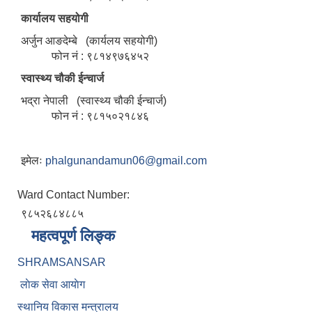
कार्यालय सहयोगी
अर्जुन आङदेम्बे (कार्यलय सहयोगी)
फोन नं : ९८१४९७६४५२
स्वास्थ्य चौकी ईन्चार्ज
भद्रा नेपाली (स्वास्थ्य चौकी ईन्चार्ज)
फोन नं : ९८१५०२१८४६
इमेलः
phalgunandamun06@gmail.com
Ward Contact Number:
९८५२६८४८८५
महत्वपूर्ण लिङ्क
SHRAMSANSAR
लाेक सेवा आयाेग
स्थानिय विकास मन्त्रालय