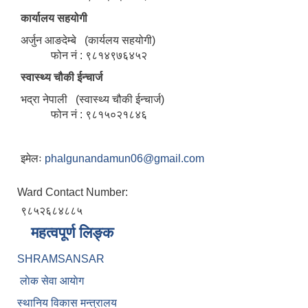
कार्यालय सहयोगी
अर्जुन आङदेम्बे (कार्यलय सहयोगी)
फोन नं : ९८१४९७६४५२
स्वास्थ्य चौकी ईन्चार्ज
भद्रा नेपाली (स्वास्थ्य चौकी ईन्चार्ज)
फोन नं : ९८१५०२१८४६
इमेलः
phalgunandamun06@gmail.com
Ward Contact Number:
९८५२६८४८८५
महत्वपूर्ण लिङ्क
SHRAMSANSAR
लाेक सेवा आयाेग
स्थानिय विकास मन्त्रालय