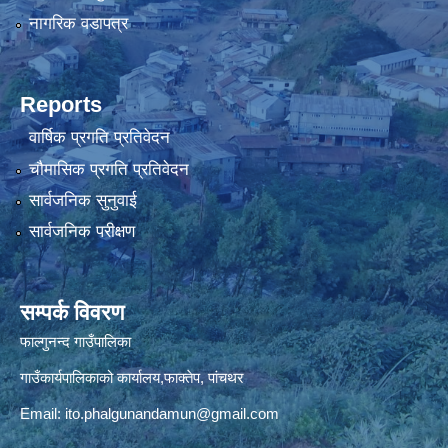
नागरिक वडापत्र
Reports
वार्षिक प्रगति प्रतिवेदन
चौमासिक प्रगति प्रतिवेदन
सार्वजनिक सुनुवाई
सार्वजनिक परीक्षण
सम्पर्क विवरण
फाल्गुनन्द गाउँपालिका
गाउँकार्यपालिकाको कार्यालय,फाक्तेप, पांचथर
Email:
ito.phalgunandamun@gmail.com