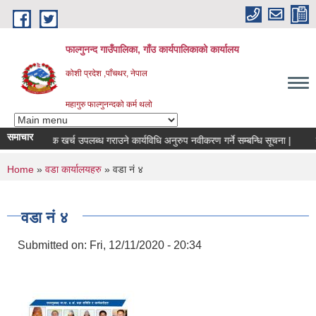
Skip to main content
फाल्गुनन्द गाउँपालिका, गाँउ कार्यपालिकाको कार्यालय
कोशी प्रदेश ,पाँचथर, नेपाल
महागुरु फाल्गुनन्दको कर्म थलो
समाचार
रुको मासिक खर्च उपलब्ध गराउने कार्यविधि अनुरुप नवीकरण गर्ने सम्बन्धि सूचना |
बोलप
You are here
Home
»
वडा कार्यालयहरु
» वडा न‌ं ४
वडा न‌ं ४
Submitted on:
Fri, 12/11/2020 - 20:34