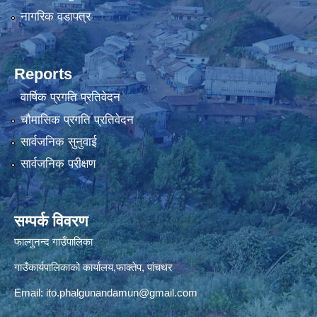
नागरिक वडापत्र
Reports
वार्षिक प्रगति प्रतिवेदन
चौमासिक प्रगति प्रतिवेदन
सार्वजनिक सुनुवाई
सार्वजनिक परीक्षण
सम्पर्क विवरण
फाल्गुनन्द गाउँपालिका
गाउँकार्यपालिकाको कार्यालय,फाक्तेप, पांचथर
Email:
ito.phalgunandamun@gmail.com