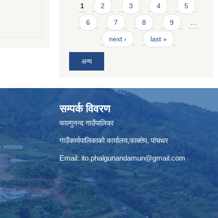
Pages
1
2
3
4
5
6
7
8
9
…
next ›
last »
अन्य
सम्पर्क विवरण
फाल्गुनन्द गाउँपालिका
गाउँकार्यपालिकाको कार्यालय,फाक्तेप, पांचथर
Email:
ito.phalgunandamun@gmail.com