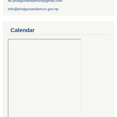
ito.phalgunandamun@gmail.com
info@phalgunandamun.gov.np
Calendar