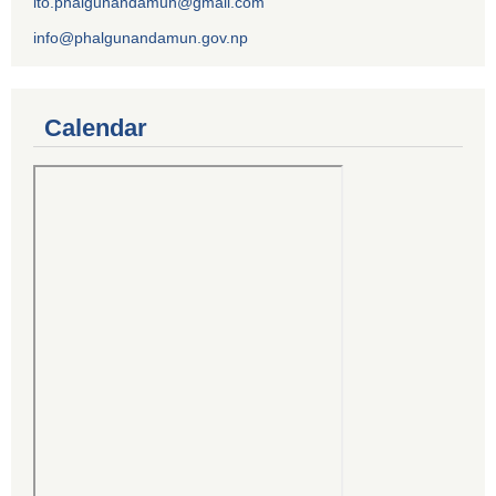
ito.phalgunandamun@gmail.com
info@phalgunandamun.gov.np
Calendar