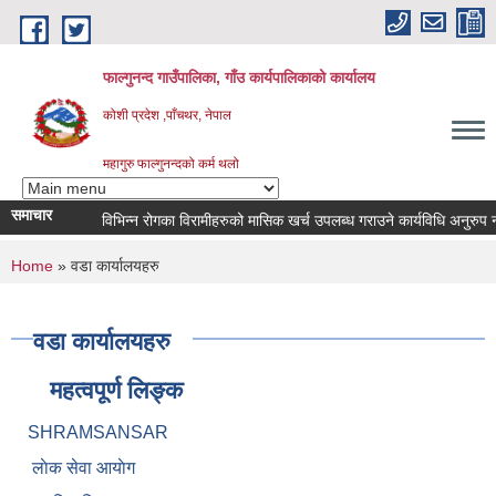
Skip to main content
फाल्गुनन्द गाउँपालिका, गाँउ कार्यपालिकाको कार्यालय
कोशी प्रदेश ,पाँचथर, नेपाल
महागुरु फाल्गुनन्दको कर्म थलो
समाचार
विभिन्न रोगका विरामीहरुको मासिक खर्च उपलब्ध गराउने कार्यविधि अनुरुप नवीकर
You are here
Home
» वडा कार्यालयहरु
वडा कार्यालयहरु
महत्वपूर्ण लिङ्क
SHRAMSANSAR
लाेक सेवा आयाेग