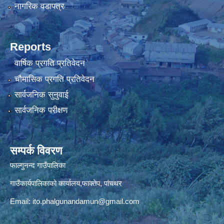
नागरिक वडापत्र
Reports
वार्षिक प्रगति प्रतिवेदन
चौमासिक प्रगति प्रतिवेदन
सार्वजनिक सुनुवाई
सार्वजनिक परीक्षण
सम्पर्क विवरण
फाल्गुनन्द गाउँपालिका
गाउँकार्यपालिकाको कार्यालय,फाक्तेप, पांचथर
Email:
ito.phalgunandamun@gmail.com