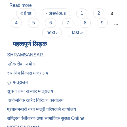
Read more
about म. ले.प प्रतिवेदन २०७८/७९
Pages
« first
‹ previous
1
2
3
4
5
6
7
8
9
…
next ›
last »
महत्वपूर्ण लिङ्क
SHRAMSANSAR
लाेक सेवा आयाेग
स्थानिय विकास मन्त्रालय
गृह मन्त्रालय
सुचना तथा सञ्चार मन्त्रालय
सार्वजनिक खरिद निरिक्षण कार्यालय
प्रधानमन्त्री तथा मन्त्री परिषदकाे कार्यालय
राष्ट्रिय पंजीकरण तथा सामाजिक सुरक्षा Online