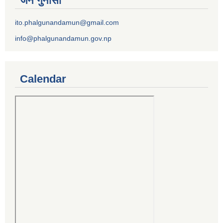
जन गुनासो
ito.phalgunandamun@gmail.com
info@phalgunandamun.gov.np
Calendar