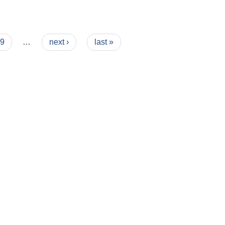
9
…
next ›
last »