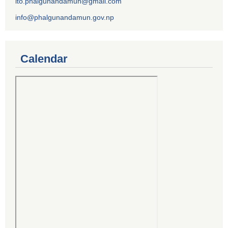
ito.phalgunandamun@gmail.com
info@phalgunandamun.gov.np
Calendar