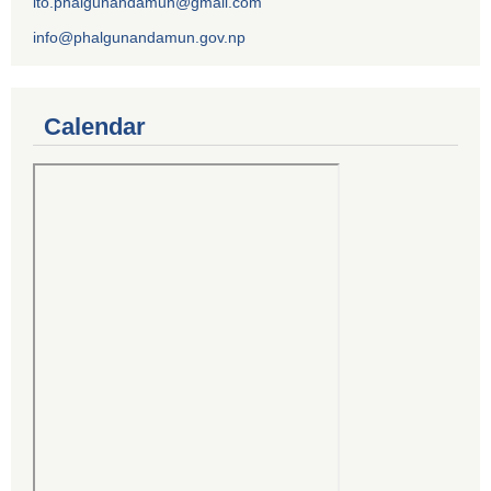
ito.phalgunandamun@gmail.com
info@phalgunandamun.gov.np
Calendar