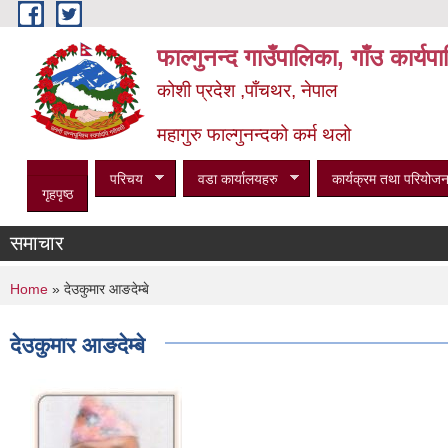
Skip to main content
फाल्गुनन्द गाउँपालिका, गाँउ कार्य
कोशी प्रदेश ,पाँचथर, नेपाल
महागुरु फाल्गुनन्दको कर्म थलो
परिचय
वडा कार्यालयहरु
कार्यक्रम तथा परियोजन
गृहपृष्ठ
समाचार
You are here
Home
» देउकुमार आङदेम्बे
देउकुमार आङदेम्बे