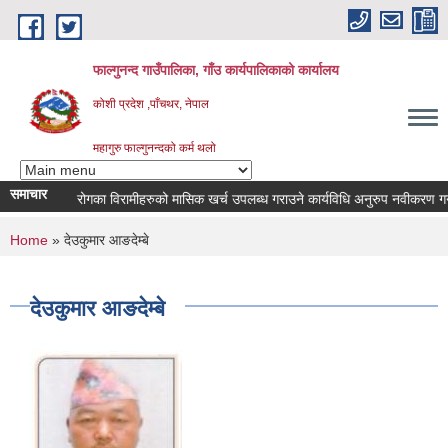
Skip to main content
फाल्गुनन्द गाउँपालिका, गाँउ कार्यपालिकाको कार्यालय
कोशी प्रदेश ,पाँचथर, नेपाल
महागुरु फाल्गुनन्दको कर्म थलो
समाचार
विभिन्न रोगका विरामीहरुको मासिक खर्च उपलब्ध गराउने कार्यविधि अनुरुप नवीकरण गर्ने सम्
You are here
Home
» देउकुमार आङदेम्बे
देउकुमार आङदेम्बे