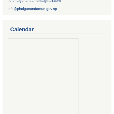
ito.phalgunandamun@gmail.com
info@phalgunandamun.gov.np
Calendar