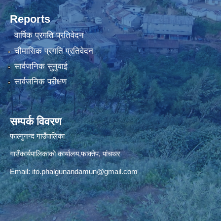
Reports
वार्षिक प्रगति प्रतिवेदन
चौमासिक प्रगति प्रतिवेदन
सार्वजनिक सुनुवाई
सार्वजनिक परीक्षण
सम्पर्क विवरण
फाल्गुनन्द गाउँपालिका
गाउँकार्यपालिकाको कार्यालय,फाक्तेप, पांचथर
Email:
ito.phalgunandamun@gmail.com