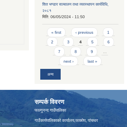
शित भण्डार सञ्चालन तथा व्यवस्थापन कार्यविधि,
२०८१
मिति:
06/05/2024 - 11:50
Pages
« first
‹ previous
1
2
3
4
5
6
7
8
9
…
next ›
last »
अन्य
सम्पर्क विवरण
फाल्गुनन्द गाउँपालिका
गाउँकार्यपालिकाको कार्यालय,फाक्तेप, पांचथर