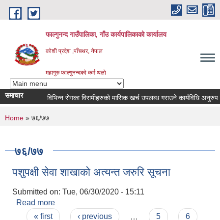
Skip to main content
फाल्गुनन्द गाउँपालिका, गाँउ कार्यपालिकाको कार्यालय
कोशी प्रदेश ,पाँचथर, नेपाल
महागुरु फाल्गुनन्दको कर्म थलो
समाचार
विभिन्न रोगका विरामीहरुको मासिक खर्च उपलब्ध गराउने कार्यविधि अनुरुप नवीकर
You are here
Home
» ७६/७७
७६/७७
पशुपक्षी सेवा शाखाको अत्यन्त जरुरि सूचना
Submitted on:
Tue, 06/30/2020 - 15:11
Read more
about पशुपक्षी सेवा शाखाको अत्यन्त जरुरि सूचना
Pages
« first
‹ previous
…
5
6