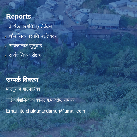
Reports
वार्षिक प्रगति प्रतिवेदन
चौमासिक प्रगति प्रतिवेदन
सार्वजनिक सुनुवाई
सार्वजनिक परीक्षण
सम्पर्क विवरण
फाल्गुनन्द गाउँपालिका
गाउँकार्यपालिकाको कार्यालय,फाक्तेप, पांचथर
Email:
ito.phalgunandamun@gmail.com