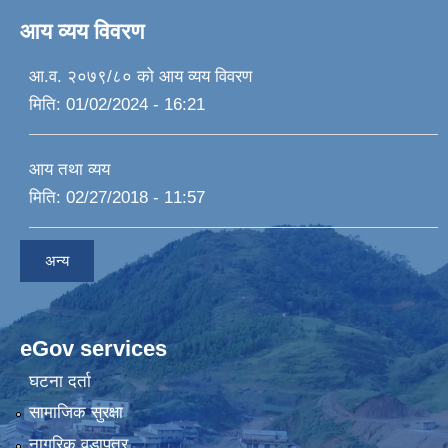
आय व्यय विवरण
आ.व. २०७९/८० को आय व्यय विवरण
मिति:
01/02/2024 - 16:21
आय तथा व्यय
मिति:
02/27/2018 - 11:57
अन्य
eGov services
घटना दर्ता
सामाजिक सुरक्षा
नागरिक वडापत्र