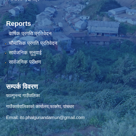
Reports
वार्षिक प्रगति प्रतिवेदन
चौमासिक प्रगति प्रतिवेदन
सार्वजनिक सुनुवाई
सार्वजनिक परीक्षण
सम्पर्क विवरण
फाल्गुनन्द गाउँपालिका
गाउँकार्यपालिकाको कार्यालय,फाक्तेप, पांचथर
Email:
ito.phalgunandamun@gmail.com