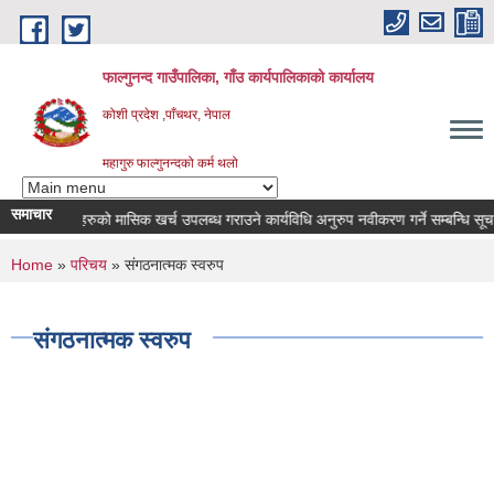
Skip to main content
फाल्गुनन्द गाउँपालिका, गाँउ कार्यपालिकाको कार्यालय
कोशी प्रदेश ,पाँचथर, नेपाल
महागुरु फाल्गुनन्दको कर्म थलो
समाचार
गका विरामीहरुको मासिक खर्च उपलब्ध गराउने कार्यविधि अनुरुप नवीकरण गर्ने सम्बन्धि सूचना |
You are here
Home
»
परिचय
» संगठनात्मक स्वरुप
संगठनात्मक स्वरुप