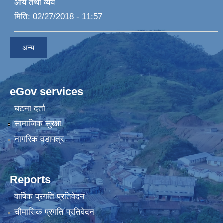
आय तथा व्यय
मिति:
02/27/2018 - 11:57
अन्य
eGov services
घटना दर्ता
सामाजिक सुरक्षा
नागरिक वडापत्र
Reports
वार्षिक प्रगति प्रतिवेदन
चौमासिक प्रगति प्रतिवेदन