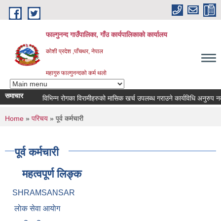
Skip to main content
फाल्गुनन्द गाउँपालिका, गाँउ कार्यपालिकाको कार्यालय
कोशी प्रदेश ,पाँचथर, नेपाल
महागुरु फाल्गुनन्दको कर्म थलो
समाचार
विभिन्न रोगका विरामीहरुको मासिक खर्च उपलब्ध गराउने कार्यविधि अनुरुप नवीकरण 
You are here
Home
»
परिचय
» पूर्व कर्मचारी
पूर्व कर्मचारी
महत्वपूर्ण लिङ्क
SHRAMSANSAR
लाेक सेवा आयाेग