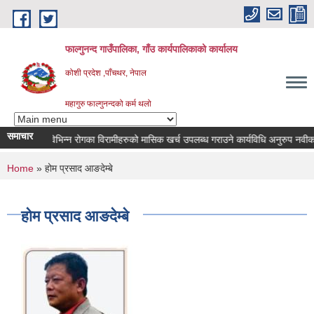
Skip to main content
फाल्गुनन्द गाउँपालिका, गाँउ कार्यपालिकाको कार्यालय
कोशी प्रदेश ,पाँचथर, नेपाल
महागुरु फाल्गुनन्दको कर्म थलो
समाचार
विभिन्न रोगका विरामीहरुको मासिक खर्च उपलब्ध गराउने कार्यविधि अनुरुप नवीकरण गर्
You are here
Home
» होम प्रसाद आङदेम्बे
होम प्रसाद आङदेम्बे