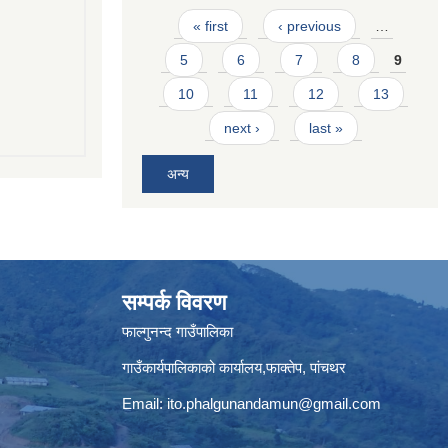
Pages
« first
‹ previous
…
5
6
7
8
9
10
11
12
13
next ›
last »
अन्य
सम्पर्क विवरण
फाल्गुनन्द गाउँपालिका
गाउँकार्यपालिकाको कार्यालय,फाक्तेप, पांचथर
Email:
ito.phalgunandamun@gmail.com