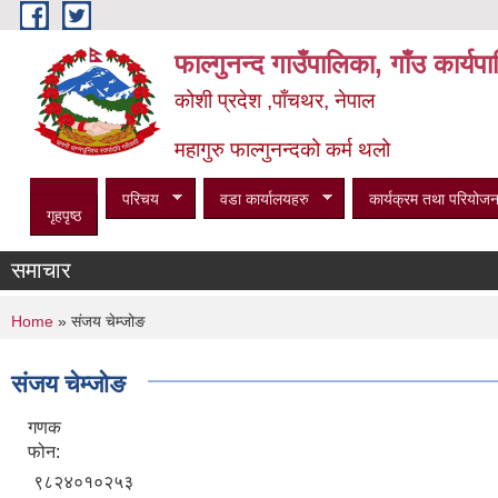
Skip to main content
फाल्गुनन्द गाउँपालिका, गाँउ कार्य
कोशी प्रदेश ,पाँचथर, नेपाल
महागुरु फाल्गुनन्दको कर्म थलो
परिचय
वडा कार्यालयहरु
कार्यक्रम तथा परियोजन
गृहपृष्ठ
समाचार
You are here
Home
» संजय चेम्जोङ
संजय चेम्जोङ
गणक
फोन:
९८२४०१०२५३