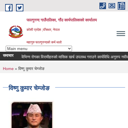
Skip to main content
फाल्गुनन्द गाउँपालिका, गाँउ कार्यपालिकाको कार्यालय
कोशी प्रदेश ,पाँचथर, नेपाल
महागुरु फाल्गुनन्दको कर्म थलो
समाचार
विभिन्न रोगका विरामीहरुको मासिक खर्च उपलब्ध गराउने कार्यविधि अनुरुप नवीकरण गर
You are here
Home
» विष्णु कुमार चेम्जोङ
विष्णु कुमार चेम्जोङ