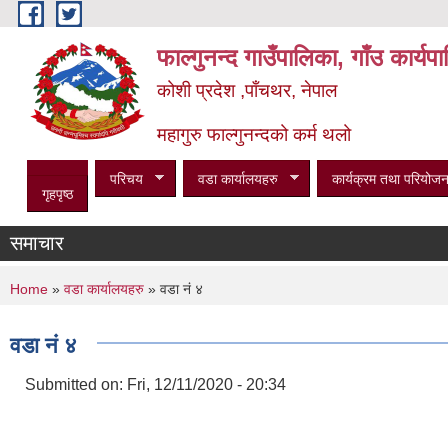
Skip to main content
फाल्गुनन्द गाउँपालिका, गाँउ कार्य
कोशी प्रदेश ,पाँचथर, नेपाल
महागुरु फाल्गुनन्दको कर्म थलो
परिचय
वडा कार्यालयहरु
कार्यक्रम तथा परियोजन
गृहपृष्ठ
समाचार
You are here
Home
»
वडा कार्यालयहरु
» वडा न‌ं ४
वडा न‌ं ४
Submitted on:
Fri, 12/11/2020 - 20:34