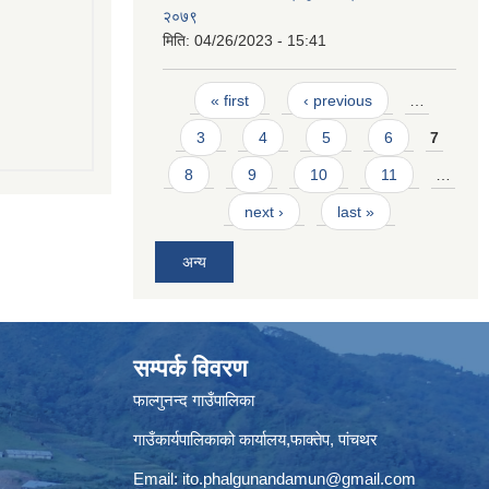
२०७९
मिति:
04/26/2023 - 15:41
Pages
« first
‹ previous
…
3
4
5
6
7
8
9
10
11
…
next ›
last »
अन्य
सम्पर्क विवरण
फाल्गुनन्द गाउँपालिका
गाउँकार्यपालिकाको कार्यालय,फाक्तेप, पांचथर
Email:
ito.phalgunandamun@gmail.com