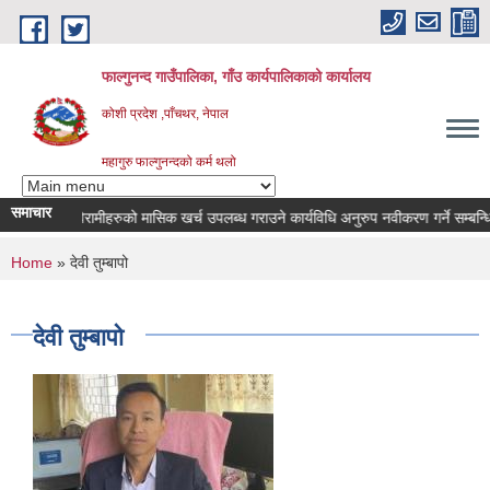
Skip to main content
फाल्गुनन्द गाउँपालिका, गाँउ कार्यपालिकाको कार्यालय
कोशी प्रदेश ,पाँचथर, नेपाल
महागुरु फाल्गुनन्दको कर्म थलो
समाचार
न्न रोगका विरामीहरुको मासिक खर्च उपलब्ध गराउने कार्यविधि अनुरुप नवीकरण गर्ने सम्बन्धि सू
You are here
Home
» देवी तुम्बापो
देवी तुम्बापो