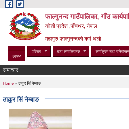
Skip to main content
फाल्गुनन्द गाउँपालिका, गाँउ कार्य
कोशी प्रदेश ,पाँचथर, नेपाल
महागुरु फाल्गुनन्दको कर्म थलो
परिचय
वडा कार्यालयहरु
कार्यक्रम तथा परियोजन
गृहपृष्ठ
समाचार
You are here
Home
» ठाकुर सिं नेम्बाङ
ठाकुर सिं नेम्बाङ