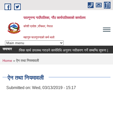
Skip to main content
फाल्गुनन्द गाउँपालिका, गाँउ कार्यपालिकाको कार्यालय
कोशी प्रदेश ,पाँचथर, नेपाल
महागुरु फाल्गुनन्दको कर्म थलो
समाचार
हरुको मासिक खर्च उपलब्ध गराउने कार्यविधि अनुरुप नवीकरण गर्ने सम्बन्धि सूचना |
बोलप
You are here
Home
» ऐन तथा नियमावली
ऐन तथा नियमावली
Submitted on:
Wed, 03/13/2019 - 15:17