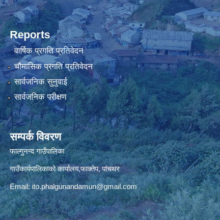
Reports
वार्षिक प्रगति प्रतिवेदन
चौमासिक प्रगति प्रतिवेदन
सार्वजनिक सुनुवाई
सार्वजनिक परीक्षण
सम्पर्क विवरण
फाल्गुनन्द गाउँपालिका
गाउँकार्यपालिकाको कार्यालय,फाक्तेप, पांचथर
Email:
ito.phalgunandamun@gmail.com