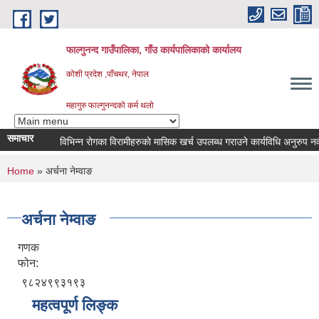
Skip to main content
फाल्गुनन्द गाउँपालिका, गाँउ कार्यपालिकाको कार्यालय
कोशी प्रदेश ,पाँचथर, नेपाल
महागुरु फाल्गुनन्दको कर्म थलो
समाचार
विभिन्न रोगका विरामीहरुको मासिक खर्च उपलब्ध गराउने कार्यविधि अनुरुप नवीकरण 
You are here
Home
» अर्चना नेम्वाङ
अर्चना नेम्वाङ
गणक
फोन:
९८२४९९३१९३
महत्वपूर्ण लिङ्क