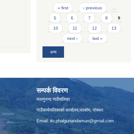
Pages
« first
‹ previous
…
5
6
7
8
9
10
11
12
13
next ›
last »
अन्य
सम्पर्क विवरण
फाल्गुनन्द गाउँपालिका
गाउँकार्यपालिकाको कार्यालय,फाक्तेप, पांचथर
Email:
ito.phalgunandamun@gmail.com